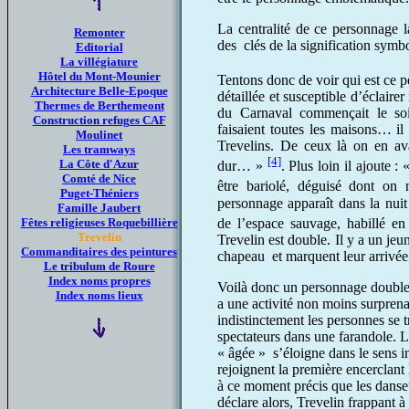
La centralité de ce personnage l
Remonter
des clés de la signification symb
Editorial
La villégiature
Hôtel du Mont-Mounier
Tentons donc de voir qui est ce 
Architecture Belle-Epoque
détaillée et susceptible d’éclaire
Thermes de Berthemeont
du Carnaval commençait le soir
Construction refuges CAF
faisaient toutes les maisons… il 
Moulinet
Trevelins. De ceux là on en avai
Les tramways
[4]
La Côte d'Azur
dur… »
. Plus loin il ajoute 
Comté de Nice
être bariolé, déguisé dont on
Puget-Théniers
personnage apparaît dans la nuit
Famille Jaubert
de l’espace sauvage, habillé
Fêtes religieuses Roquebillière
Trevelin
Trevelin est double. Il y a un jeu
Commanditaires des peintures
chapeau et marquent leur arrivée e
Le tribulum de Roure
Index noms propres
Voilà donc un personnage double e
Index noms lieux
a une activité non moins surprena
indistinctement les personnes se t
spectateurs dans une farandole. La
« âgée » s’éloigne dans le sens 
rejoignent la première encerclant
à ce moment précis que les danseu
déclare alors, Trevelin frappant à t