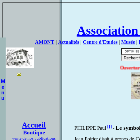
Association
AMONT
|
Actualités
|
Centre d'Etudes
|
Musée
|
Ouverture de la B
M
e
n
u
Accueil
[1]
Le symbo
PHILIPPE Paul
-
Boutique
vente de nos publications
Jean Poirier disait à propos de C