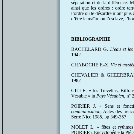
séparation et de la différence. Ma
ainsi que les ordres : ordre ter
l’ordre ou le désordre n’ont plus 
d’être le maître ou l’esclave, l’
BIBLIOGRAPHIE
BACHELARD G.
L’eau et les
1942
CHABOCHE F.-X.
Vie et myst
CHEVALIER & GHEERBR
1982
GILI E. « les Trevelins, Biffou
Vésubie » in
Pays Vésubien,
n° 2
POIRIER J. « Sens et fonct
communication
, Actes des renc
Serre Nice 1985, pp 349-357
MOLET L. « fêtes et rythmes
POIRIER), Encyclopédie la Pléia