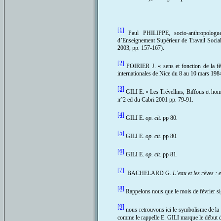
[1]
Paul PHILIPPE, socio-anthropologue, 
d’Enseignement Supérieur de Travail Socia
2003, pp. 157-167).
[2]
POIRIER J. « sens et fonction de la f
internationales de Nice du 8 au 10 mars 198
[3]
GILI E. « Les Trévellins, Biffous et hom
n°2 ed du Cabri 2001 pp. 79-91.
[4]
GILI E.
op. cit.
pp 80.
[5]
GILI E.
op. cit.
pp 80.
[6]
GILI E.
op. cit.
pp 81.
[7]
BACHELARD G.
L’eau et les rêves : 
[8]
Rappelons nous que le mois de février sign
[9]
nous retrouvons ici le symbolisme de la f
comme le rappelle E. GILI marque le début de