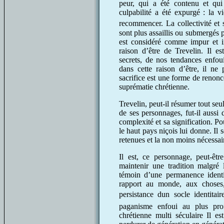
peur, qui a été contenu et qu
culpabilité a été expurgé : la 
recommencer. La collectivité et 
sont plus assaillis ou submergés p
est considéré comme impur et i
raison d’être de Trevelin. Il e
secrets, de nos tendances enfoui
dans cette raison d’être, il n
sacrifice est une forme de renonc
suprématie chrétienne.
Trevelin, peut-il résumer tout seu
de ses personnages, fut-il aussi 
complexité et sa signification. Po
le haut pays niçois lui donne. Il 
retenues et la non moins nécessai
Il est, ce personnage, peut-êt
maintenir une tradition malgré 
témoin d’une permanence identit
rapport au monde, aux choses
persistance dun socle identita
paganisme enfoui au plus pro
chrétienne multi séculaire Il es