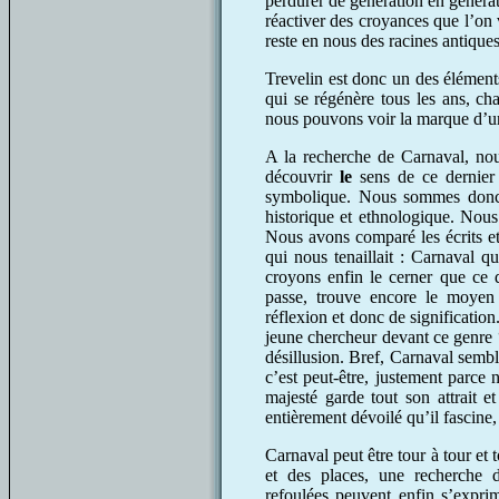
perdurer de génération en générat
réactiver des croyances que l’on v
reste en nous des racines antique
Trevelin est donc un des élément
qui se régénère tous les ans, ch
nous pouvons voir la marque d’u
A la recherche de Carnaval, nou
découvrir
le
sens de ce dernier
symbolique. Nous sommes donc a
historique et ethnologique. Nous 
Nous avons comparé les écrits et
qui nous tenaillait : Carnaval qu
croyons enfin le cerner que ce d
passe, trouve encore le moyen 
réflexion et donc de signification
jeune chercheur devant ce genre 
désillusion. Bref, Carnaval sembl
c’est peut-être, justement parce 
majesté garde tout son attrait et
entièrement dévoilé qu’il fascine,
Carnaval peut être tour à tour et
et des places, une recherche d
refoulées peuvent enfin s’expri