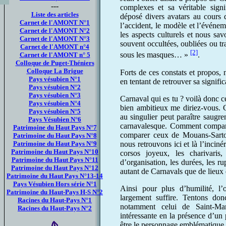
---
complexes et sa véritable sign
Liste des articles
déposé divers avatars au cours de
Carnet de l'AMONT N°1
l’accident, le modèle et l’événem
Carnet de l'AMONT N°2
les aspects culturels et nous sa
Carnet de l'AMONT N°3
souvent occultées, oubliées ou tr
Carnet de l'AMONT n°4
[2]
sous les masques… »
.
Carnet de l'AMONT n° 5
Colloque de Puget-Théniers
Colloque La Brigue
Forts de ces constats et propos,
Pays vésubien N°1
en tentant de retrouver sa signif
Pays vésubien N°2
Pays vésubien N°3
Carnaval qui es tu ? voilà donc
Pays vésubien N°4
bien ambitieux me diriez-vous. C
Pays vésubien N°5
au singulier peut paraître saugre
Pays Vésubien N°6
carnavalesque. Comment compare
Patrimoine du Haut Pays N°7
comparer ceux de Mouans-Sartou
Patrimoine du Haut Pays N°8
nous retrouvons ici et là l’inciné
Patrimoine du Haut Pays N°9
Patrimoine du Haut Pays N°10
corsos joyeux, les charivari
Patrimoine du Haut Pays N°11
d’organisation, les durées, les ru
Patrimoine du Haut Pays N°12
autant de Carnavals que de lieux
Patrimoine du Haut Pays N°13-14
Pays Vésubien Hors série N°1
Ainsi pour plus d’humilité, l’
Patrimoine du Haut-Pays H-S N°2
largement suffire. Tentons do
Racines du Haut-Pays N°1
notamment celui de Saint-Mart
Racines du Haut-Pays N°2
intéressante en la présence d’u
être le personnage emblématique.