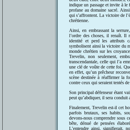
indique un passage et invite à le
profane au domaine sacré. Ainsi
qui s’affrontent. La victoire de l
chrétienne.
Ainsi, en embrassant la serrure,
l’ordre des choses, il renaît. I
identité et perd les attributs 
symbolisent ainsi la victoire du 
monde chrétien sur les croyance
Trevelin, non seulement, embra
transcendantale, celle qui l’a em
une clé de voûte de cette foi. Qu
en effet, qu’un prêcheur reconve
scène destinée à réaffirmer la f
contre ceux qui seraient tentés de 
Son principal défenseur étant va
peut qu’abdiquer, il sera conduit 
Finalement, Trevelin est-il cet 
parfois brutaux, ses habits, s
devons-nous comprendre sous ce
bête, dénué de pensées élabor
L’entendre ainsi, signifierait,