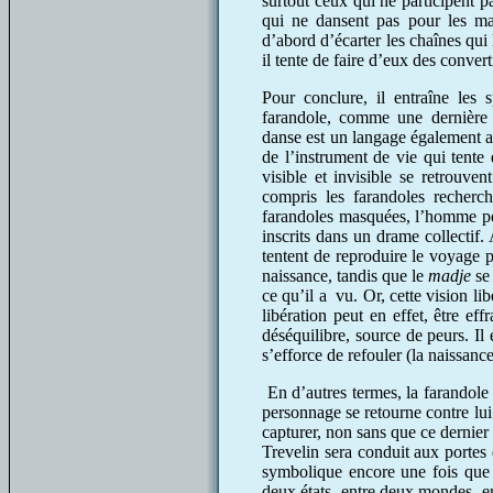
surtout ceux qui ne participent 
qui ne dansent pas pour les marq
d’abord d’écarter les chaînes qui 
il tente de faire d’eux des convert
Pour conclure, il entraîne les 
farandole, comme une dernière t
danse est un langage également au
de l’instrument de vie qui tente 
visible et invisible se retrouve
compris les farandoles recherch
farandoles masquées, l’homme peut
inscrits dans un drame collectif.
tentent de reproduire le voyage 
naissance, tandis que le
madje
se 
ce qu’il a vu. Or, cette vision li
libération peut en effet, être e
déséquilibre, source de peurs. Il
s’efforce de refouler (la naissance
En d’autres termes, la farandole 
personnage se retourne contre lui
capturer, non sans que ce dernier
Trevelin sera conduit aux portes 
symbolique encore une fois que 
deux états, entre deux mondes, en