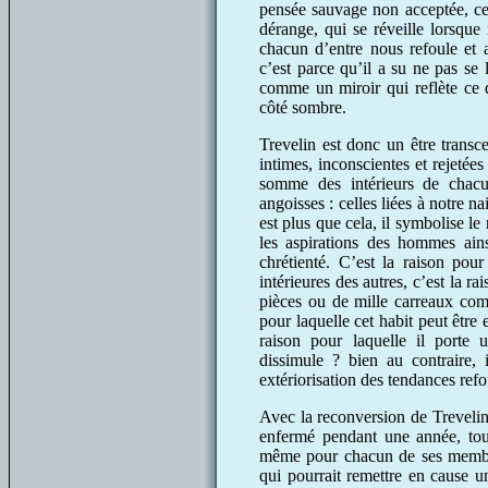
pensée sauvage non acceptée, ce
dérange, qui se réveille lorsqu
chacun d’entre nous refoule et 
c’est parce qu’il a su ne pas se l
comme un miroir qui reflète ce
côté sombre.
Trevelin est donc un être transc
intimes, inconscientes et rejetées
somme des intérieurs de chacu
angoisses : celles liées à notre na
est plus que cela, il symbolise l
les aspirations des hommes ains
chrétienté. C’est la raison pou
intérieures des autres, c’est la ra
pièces ou de mille carreaux com
pour laquelle cet habit peut êtr
raison pour laquelle il port
dissimule ? bien au contraire, i
extériorisation des tendances refo
Avec la reconversion de Trevelin 
enfermé pendant une année, tout
même pour chacun de ses membres,
qui pourrait remettre en cause un 