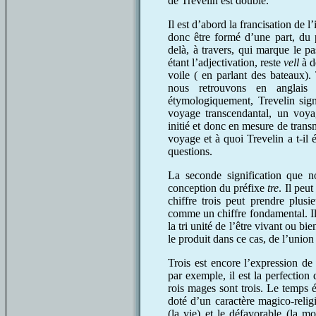
de Trevelin est double.
Il est d’abord la francisation de l’
donc être formé d’une part, du
delà, à travers, qui marque le p
étant l’adjectivation, reste
vell
à d
voile ( en parlant des bateaux).
nous retrouvons en anglai
étymologiquement, Trevelin sign
voyage transcendantal, un voyag
initié et donc en mesure de transm
voyage et à quoi Trevelin a t-il 
questions.
La seconde signification que n
conception du préfixe
tre
. Il peut
chiffre trois peut prendre plusi
comme un chiffre fondamental. Il e
la tri unité de l’être vivant ou bie
le produit dans ce cas, de l’union d
Trois est encore l’expression de
par exemple, il est la perfection 
rois mages sont trois. Le temps é
doté d’un caractère magico-religi
(la vie) et le défavorable (la mo