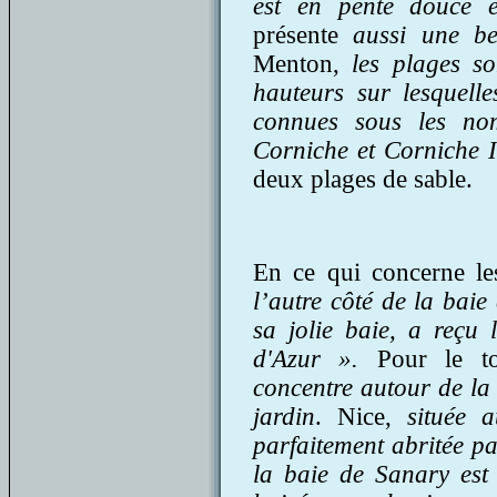
est en pente douce e
présente
aussi une be
Menton,
les plages s
hauteurs sur lesquelles
connues sous les n
Corniche et Corniche I
deux plages de sable.
En ce qui concerne le
l’autre côté de la bai
sa jolie baie, a reç
d'Azur ».
Pour le t
concentre autour de la
jardin
. Nice,
située 
parfaitement abritée p
la baie de Sanary est 