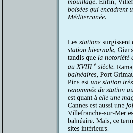
mouillage
. Enfin, Vill
boisées qui encadrent u
Méditerranée
.
Les
stations
surgissent 
station hivernale
, Gien
tandis que
la notoriété
e
au XVIII
siècle
. Rama
balnéaires
, Port Grim
Pins est
une station trè
renommée de station a
est quant à
elle une mag
Cannes est aussi une
jo
Villefranche-sur-Mer es
balnéaire. Mais, ce term
sites intérieurs.