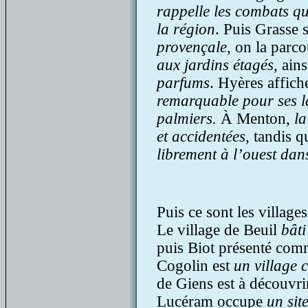
rappelle les combats q
la région
. Puis Grasse
provençale
, on la parc
aux jardins étagés
, ain
parfums
. Hyères affich
remarquable pour ses l
palmiers.
À Menton,
la
et accidentées
, tandis 
librement à l’ouest dan
Puis ce sont les villages
Le village de Beuil
bât
puis Biot présenté co
Cogolin est
un village 
de Giens est à découvr
Lucéram occupe
un sit