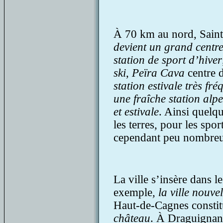
À 70 km au nord, Sain
devient un grand centre
station de sport d’hiver
ski
,
Peïra Cava
centre d
station estivale très fré
une fraîche station alpe
et estivale
. Ainsi quelqu
les terres, pour les spor
cependant peu nombre
La ville s’insère dans l
exemple
, la ville nouv
Haut-de-Cagnes consti
château
. À Draguigna