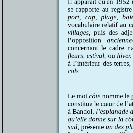
Il apparaît qu'en 1952 
se rapporte au registr
port, cap, plage, bai
vocabulaire relatif au 
villages
, puis des adj
l’opposition
ancienne
concernant le cadre na
fleurs, estival
, ou
hiver
à l’intérieur des terres
cols.
Le mot
côte
nomme le p
constitue le cœur de l’
à Bandol,
l’esplanade 
qu’elle donne sur la cô
sud,
présente
un des pl