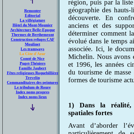
région, puis par la liste
géographie des hauts-l
Remonter
Editorial
découverte. En confr
La villégiature
anciens et des support
Hôtel du Mont-Mounier
Architecture Belle-Epoque
déterminer comment la 
Thermes de Berthemeont
Construction refuges CAF
évolué dans le temps ai
Moulinet
associée. Ici, le docu
Les tramways
La Côte d'Azur
Michelin. Nous avons c
Comté de Nice
et 1996, les années ci
Puget-Théniers
Famille Jaubert
du tourisme de masse 
Fêtes religieuses Roquebillière
Trevelin
formes de tourisme actu
Commanditaires des peintures
Le tribulum de Roure
Index noms propres
Index noms lieux
1) Dans la réalité,
spatiales fortes
Avant d’aborder l’év
particulièrement de 