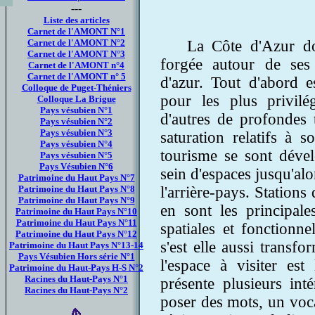
---
Liste des articles
Carnet de l'AMONT N°1
Carnet de l'AMONT N°2
La Côte d'Azur do
Carnet de l'AMONT N°3
forgée autour de ses
Carnet de l'AMONT n°4
Carnet de l'AMONT n° 5
d'azur. Tout d'abord e
Colloque de Puget-Théniers
pour les plus privilé
Colloque La Brigue
Pays vésubien N°1
d'autres de profondes 
Pays vésubien N°2
Pays vésubien N°3
saturation relatifs à 
Pays vésubien N°4
tourisme se sont dével
Pays vésubien N°5
Pays Vésubien N°6
sein d'espaces jusqu'al
Patrimoine du Haut Pays N°7
Patrimoine du Haut Pays N°8
l'arrière-pays. Stations 
Patrimoine du Haut Pays N°9
en sont les principal
Patrimoine du Haut Pays N°10
Patrimoine du Haut Pays N°11
spatiales et fonctionne
Patrimoine du Haut Pays N°12
s'est elle aussi trans
Patrimoine du Haut Pays N°13-14
Pays Vésubien Hors série N°1
l'espace à visiter est
Patrimoine du Haut-Pays H-S N°2
Racines du Haut-Pays N°1
présente plusieurs int
Racines du Haut-Pays N°2
poser des mots, un vocab