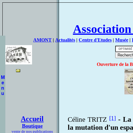
Association
AMONT
|
Actualités
|
Centre d'Etudes
|
Musée
|
Ouverture de la B
M
e
n
u
Accueil
[1]
-
La 
Céline TRITZ
Boutique
la mutation d'un espa
vente de nos publications