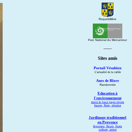
Roquebillière
Parc National du Mercantour
-------
Sites amis
Portail Vésubien
L'actualité de la vallée
Anes de Blore
Randonnée
Education à
l'environnement
dans le haut pays niçois
faune, flore, photos
Jardinage traditionnel
en Provence
légumes, fleurs, fruits
culture, soins