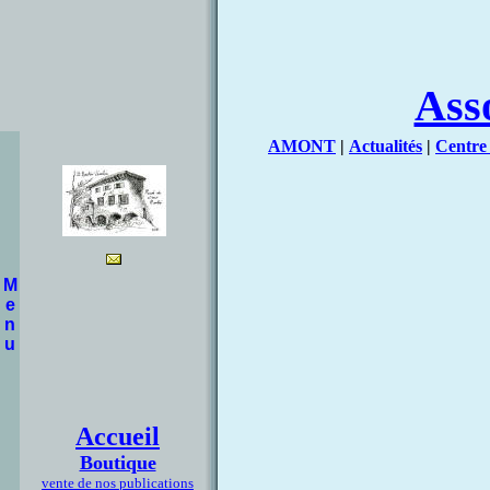
Ass
AMONT
|
Actualités
|
Centre
M
e
n
u
Accueil
Boutique
vente de nos publications