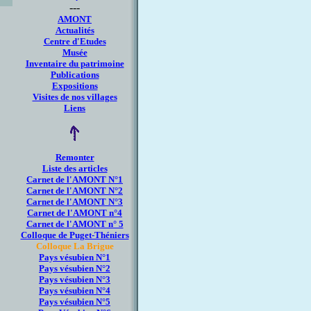
---
AMONT
Actualités
Centre d'Etudes
Musée
Inventaire du patrimoine
Publications
Expositions
Visites de nos villages
Liens
Remonter
Liste des articles
Carnet de l'AMONT N°1
Carnet de l'AMONT N°2
Carnet de l'AMONT N°3
Carnet de l'AMONT n°4
Carnet de l'AMONT n° 5
Colloque de Puget-Théniers
Colloque La Brigue
Pays vésubien N°1
Pays vésubien N°2
Pays vésubien N°3
Pays vésubien N°4
Pays vésubien N°5