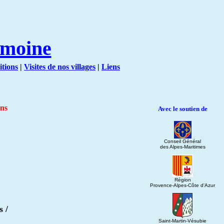
imoine
itions
|
Visites de nos villages
|
Liens
ons
Avec le soutien de
Conseil Général
des Alpes-Maritimes
Région
Provence-Alpes-Côte d'Azur
s /
Saint-Martin-Vésubie